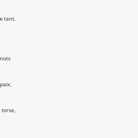
e tant.
 mots
paix,
 torse,